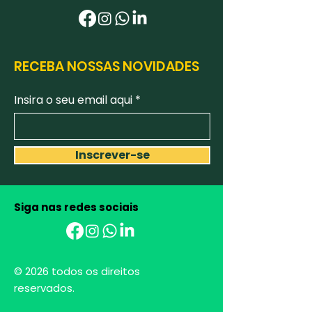
RECEBA NOSSAS NOVIDADES
Insira o seu email aqui
Inscrever-se
Siga nas redes sociais
AGROBIANCHINI
Ciência e sustentabilidade
para transformar
o futuro do
agronegócio.
© 2026 todos os direitos
reservados.