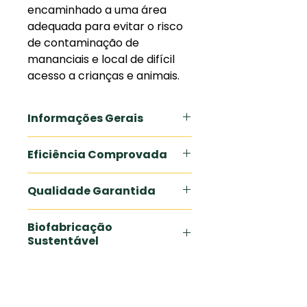
encaminhado a uma área
adequada para evitar o risco
de contaminação de
mananciais e local de difícil
acesso a crianças e animais.
Informações Gerais
Benefícios:
Eficiência Comprovada
Limpeza e descontaminação
Contém solventes orgânicos
Melhor fluidez do circuito de
Qualidade Garantida
pulverização
Melhora performance das
Biofabricação
aplicações fitossanitárias
Sustentável