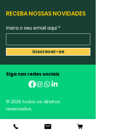
RECEBA NOSSAS NOVIDADES
Insira o seu email aqui
Inscrever-se
Siga nas redes sociais
AGROBIANCHINI
Ciência e sustentabilidade
para transformar
o futuro do
agronegócio.
© 2026 todos os direitos
reservados.